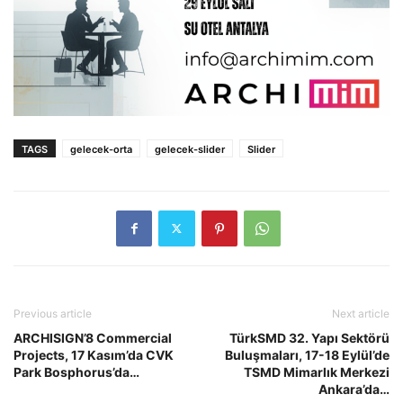
TAGS
gelecek-orta
gelecek-slider
Slider
Previous article
Next article
ARCHISIGN’8 Commercial
TürkSMD 32. Yapı Sektörü
Projects, 17 Kasım’da CVK
Buluşmaları, 17-18 Eylül’de
Park Bosphorus’da…
TSMD Mimarlık Merkezi
Ankara’da…