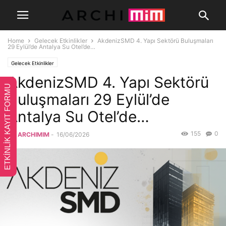
Home
Gelecek Etkinlikler
AkdenizSMD 4. Yapı Sektörü Buluşmaları
29 Eylül’de Antalya Su Otel’de…
Gelecek Etkinlikler
AkdenizSMD 4. Yapı Sektörü
ETKİNLİK KAYIT FORMU
Buluşmaları 29 Eylül’de
Antalya Su Otel’de…
155
0
By
ARCHIMIM
-
16/06/2026