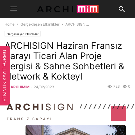
Home
Gerçekleşen Etkinlikler
ARCHISIGN ...
Gerçekleşen Etkinlikler
ARCHISIGN Haziran Fransız
ETKİNLİK KAYIT FORMU
Sarayı Ticari Alan Proje
Sergisi & Sahne Sohbetleri &
Network & Kokteyl
723
0
By
ARCHIMIM
-
24/02/2023