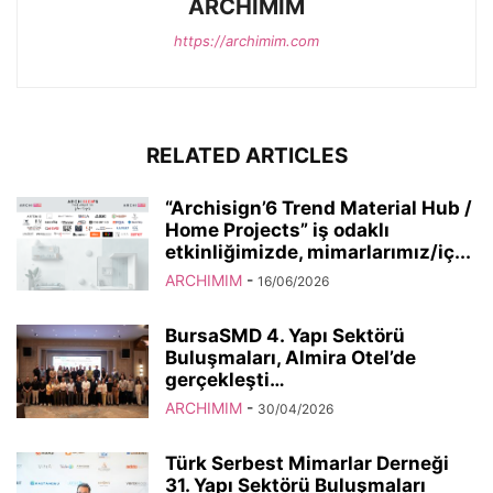
ARCHIMIM
https://archimim.com
RELATED ARTICLES
“Archisign’6 Trend Material Hub /
Home Projects” iş odaklı
etkinliğimizde, mimarlarımız/iç...
ARCHIMIM
-
16/06/2026
BursaSMD 4. Yapı Sektörü
Buluşmaları, Almira Otel’de
gerçekleşti…
ARCHIMIM
-
30/04/2026
Türk Serbest Mimarlar Derneği
31. Yapı Sektörü Buluşmaları