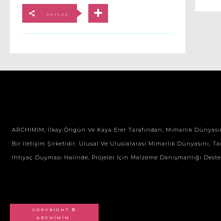
PAYLAŞ
ARCHIMIM, İlkay Öngün Ve Kaya Erer Tarafından, Mimarlık Dünyasının 
Bir Iletişim Şirketidir. Ulusal Ve Uluslararası Mimarlık Dünyasını, Tan
Ihtiyaç Duyması Halinde, Projeler Için Malzeme Danışmanlığı Desteği 
COPYRIGHT ©
ARCHIMIM.