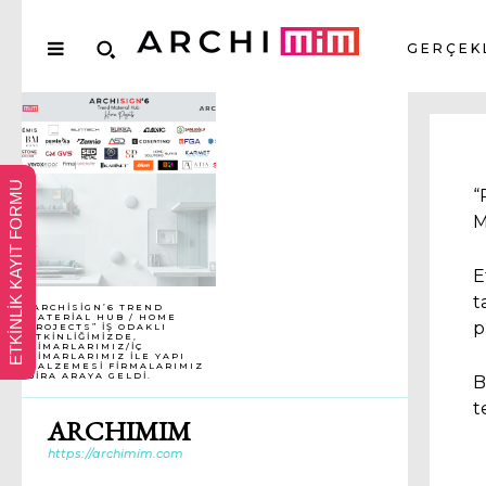
GERÇEK
ETKİNLİK KAYIT FORMU
“
M
E
t
“ARCHISIGN’6 TREND
MATERIAL HUB / HOME
p
PROJECTS” IŞ ODAKLI
ETKINLIĞIMIZDE,
MIMARLARIMIZ/IÇ
MIMARLARIMIZ ILE YAPI
MALZEMESI FIRMALARIMIZ
BIRA ARAYA GELDI.
B
t
ARCHIMIM
https://archimim.com