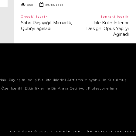
650
29/12/2020
Önceki İçerik
Sonraki İçerik
Sabri Paşayiğit Mimarlık,
Jale Kulin İnterior
Qubi’yi ağırladı
Design, Opus Yapı’yı
Ağırladı
aki Paylaşımı Ve Iş Birlikteliklerini Arttırma Misyonu Ile Kurulmuş
zel Içerikli Etkinlikler Ile Bir Araya Getiriyor. Profesyonellerin
COPYRIGHT © 2020 ARCHIMIM.COM. TÜM HAKLARI SAKLIDIR.