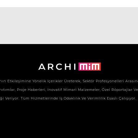
Etkileşimine Yönelik Içerikler Üreterek, Sektör Profesyonelleri Arasınd
ıtımlar, Proje Haberleri, Inovatif Mimari Malzemeler, Özel Röportajlar Ve Ö
Veriyor. Tüm Hizmetlerinde Iş Odaklılık Ve Verimlilik Esaslı Çalışıyor.