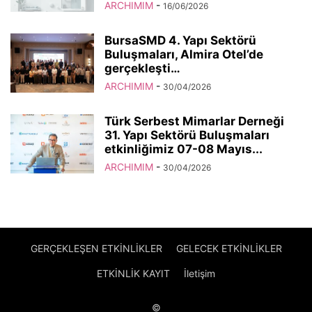
ARCHIMIM
-
16/06/2026
BursaSMD 4. Yapı Sektörü
Buluşmaları, Almira Otel’de
gerçekleşti…
ARCHIMIM
-
30/04/2026
Türk Serbest Mimarlar Derneği
31. Yapı Sektörü Buluşmaları
etkinliğimiz 07-08 Mayıs...
ARCHIMIM
-
30/04/2026
GERÇEKLEŞEN ETKİNLİKLER
GELECEK ETKİNLİKLER
ETKİNLİK KAYIT
İletişim
©