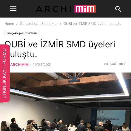
Home
Gerçekleşen Etkinlikler
QUBİ ve İZMİR SMD üyeleri buluştu.
Gerçekleşen Etkinlikler
QUBİ ve İZMİR SMD üyeleri
ETKİNLİK KAYIT FORMU
buluştu.
640
0
By
ARCHIMIM
-
19/04/2021