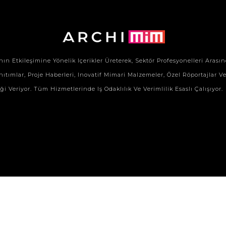
Etkileşimine Yönelik Içerikler Üreterek, Sektör Profesyonelleri Arasınd
ıtımlar, Proje Haberleri, Inovatif Mimari Malzemeler, Özel Röportajlar Ve Ö
Veriyor. Tüm Hizmetlerinde Iş Odaklılık Ve Verimlilik Esaslı Çalışıyor.