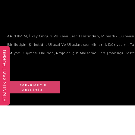
ARCHIMIM, İlkay Öngün Ve Kaya Erer Tarafından, Mimarlık Dünyasının 
Bir Iletişim Şirketidir. Ulusal Ve Uluslararası Mimarlık Dünyasını, Tan
ETKİNLİK KAYIT FORMU
Ihtiyaç Duyması Halinde, Projeler Için Malzeme Danışmanlığı Desteği 
COPYRIGHT ©
ARCHIMIM.