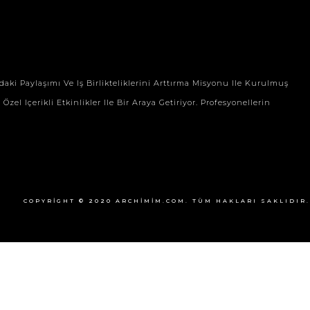
aki Paylaşımı Ve Iş Birlikteliklerini Arttırma Misyonu Ile Kurulmuş
zel Içerikli Etkinlikler Ile Bir Araya Getiriyor. Profesyonellerin
COPYRIGHT © 2020 ARCHIMIM.COM. TÜM HAKLARI SAKLIDIR.