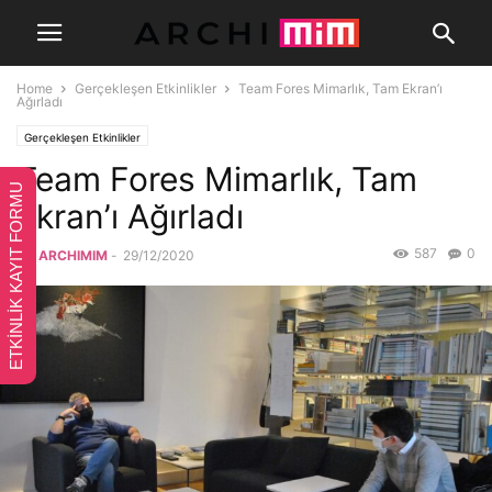
Home
Gerçekleşen Etkinlikler
Team Fores Mimarlık, Tam Ekran’ı
Ağırladı
Gerçekleşen Etkinlikler
Team Fores Mimarlık, Tam
ETKİNLİK KAYIT FORMU
Ekran’ı Ağırladı
587
0
By
ARCHIMIM
-
29/12/2020